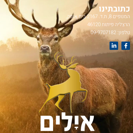
כתובתינו
המנופים 8, ת.ד. 2167 בית אופק,
הרצליה פיתוח 46120
טלפון:
09-9707182